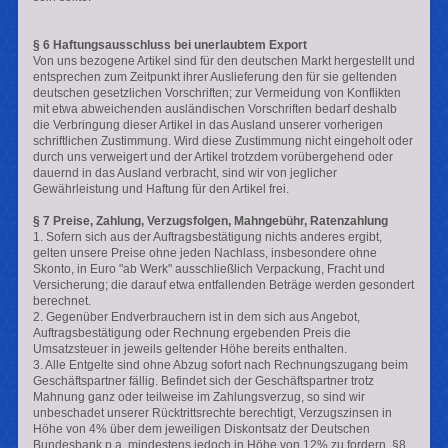
§ 6 Haftungsausschluss bei unerlaubtem Export
Von uns bezogene Artikel sind für den deutschen Markt hergestellt und
entsprechen zum Zeitpunkt ihrer Auslieferung den für sie geltenden
deutschen gesetzlichen Vorschriften; zur Vermeidung von Konflikten
mit etwa abweichenden ausländischen Vorschriften bedarf deshalb
die Verbringung dieser Artikel in das Ausland unserer vorherigen
schriftlichen Zustimmung. Wird diese Zustimmung nicht eingeholt oder
durch uns verweigert und der Artikel trotzdem vorübergehend oder
dauernd in das Ausland verbracht, sind wir von jeglicher
Gewährleistung und Haftung für den Artikel frei.
§ 7 Preise, Zahlung, Verzugsfolgen, Mahngebühr, Ratenzahlung
1. Sofern sich aus der Auftragsbestätigung nichts anderes ergibt,
gelten unsere Preise ohne jeden Nachlass, insbesondere ohne
Skonto, in Euro "ab Werk" ausschließlich Verpackung, Fracht und
Versicherung; die darauf etwa entfallenden Beträge werden gesondert
berechnet.
2. Gegenüber Endverbrauchern ist in dem sich aus Angebot,
Auftragsbestätigung oder Rechnung ergebenden Preis die
Umsatzsteuer in jeweils geltender Höhe bereits enthalten.
3. Alle Entgelte sind ohne Abzug sofort nach Rechnungszugang beim
Geschäftspartner fällig. Befindet sich der Geschäftspartner trotz
Mahnung ganz oder teilweise im Zahlungsverzug, so sind wir
unbeschadet unserer Rücktrittsrechte berechtigt, Verzugszinsen in
Höhe von 4% über dem jeweiligen Diskontsatz der Deutschen
Bundesbank p.a. mindestens jedoch in Höhe von 12% zu fordern. §8