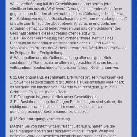
Weiterveräußerung tritt der Geschäftspartner uns bereits jetzt
sämtliche ihm aus der Weiterveräußerung entstehenden Ansprüche
gegen seinen Kunden ab; wir nehmen diese Abtretung schon jetzt an.
Bei Zahlungsverzug des Geschäftspartners können wir verlangen, daß
uns alle zum Einzug der abgetretenen Ansprüche erforderlichen
Angaben gemacht und belegt werden und daß dem Schuldner des
Geschäftspartners diese Abtretung offengelegt wird.
5. Bei Be- oder Verarbeitung der Vorbehaltsware steht uns das
Eigentum an der dadurch entstehenden Sache zu, und zwar im
Verhältnis des Preises der Vorbehaltsware zum Wert der neuen Sache
im Zeitpunkt ihrer Fertigstellung.
6. Wir behalten uns die Geltendmachung aller uns gesetzlich
zustehenden Pfandrechte an allen eingebrachten Sachen bis zur
vollständigen Begleichung aller unserer fälligen Rechnungen vor.
§ 11 Gerichtsstand, Rechtswahl, Erfüllungsort, Teilunwirksamkeit
1. Soweit gesetzlich zulässig gilt Bünde als Gerichtsstand vereinbart;
es sei denn, wir machen von unserem Wahlrecht gem. § 35 ZPO
Gebrauch. Es gilt deutsches Recht.
2. Erfüllungsort ist grundsätzlich unser Geschäftssitz.
3. Bei Bestehenbleiben der übrigen Bestimmungen sind solche, die
nichtig oder unwirksam sein oder werden sollten, durch
dementsprechende Bestimmungen zu ersetzen.
§ 12 Kostentragungsvereinbarung
Machen Sie von Ihrem Widerrufsrecht Gebrauch, haben Sie die
regelmäßigen Kosten der Rückabwicklung zu tragen, wenn die
gelieferte Ware der bestellten entspricht und wenn der Preis der