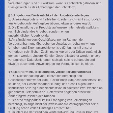
Vereinbarungen sind nur wirksam, wenn sie schriftlich getroffen sind.
Dies gilt auch für das Abbedingen der Schriftform.
§ 3 Angebot und Vertraulichkeit der Angebotsunterlagen
1. Unsere Angebote sind freibleibend, sofern sich nicht ausdrücklich
aus Angebot oder Auftragsbestätigung etwas anderes ergibt.
2. Die Darstellung der Produkte auf unserer Internetseite stellt kein
rechtlich bindendes Angebot, sondern einen
unverbindlichen Überblick dar
.
3. An sämtlichen dem Geschäftspartner im Rahmen der
Vertragsanbahnung übergebenen Unterlagen behalten wir uns
Urheber- und Eigentumsrechte vor; sie dürfen nur mit unserer
vorherigen schriftlichen Zustimmung kopiert oder Dritten zugänglich
gemacht werden. Unsere Händler-Geschäftspartner werden unsere
vertraulichen Daten/Unterlagen stets als solche behandeln und
etwaige gesonderte Anweisungen zur Vertraulichkeit befolgen.
§ 4 Liefertermine, Teilleistungen, Verbesserungsvorbehalt
1. Die Nichteinhaltung von Lieferzeiten berechtigt den
Geschäftspartner weder zum Rücktritt noch zum Schadensersatz, es
sei denn, der Geschäftspartner kündigt uns diese Folgen unter
schriftlicher Setzung einer Nachfrist von mindestens zwei Wochen ab
genanntem Liefertermin an. Lieferfristen beginnen erneut
bei
Änderungswünschen des Kunden.
2. Jeder Vertragspartner ist zur Erbringung von Teilleistungen
berechtigt, solange nicht der jeweils andere Vertragspartner seine
Leistung schon vollen Umfanges erbracht hat.
3. Im Interesse der ständigen Weiterentwicklung unserer Produkte