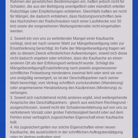
Rahmen der gesetzlichen Bestimmungen ein, haften jedoch nicht für
Schäden, die aus der Befolgung unentgeltlich oder mündlich erteilter
Ratschläge oder Empfehlungen entstehen. Gleichfalls haften wir nicht
für Mängel, die dadurch entstehen, dass Nutzungsvorschriften (wie
das Nachziehen der Radschrauben nach einer Laufstrecke von 50
km) sowie die vorgesehenen Wartungsintervalle nicht eingehalten
werden.
2. Soweit ein von uns zu vertretender Mangel einer Kaufsache
vorliegt, sind wir nach unserer Wahl zur Mängelbeseitigung oder zur
Ersatzlieferung berechtigt. Im Falle der Mängelbeseitigung tragen wir
alle zu diesem Zweck erforderlichen Aufwendungen, soweit sich diese
nicht dadurch ergeben oder erhöhen, dass die Kaufsache an einen
anderen Ort als den Erfüllungsort verbracht wurde. Schlägt die
Mängelbeseitigung/Ersatzlieferung nach jeweils angemessener
schriftlicher Fristsetzung mindestens zweimal fehl oder wird sie von
uns endgültig verweigert, so ist der Geschäftspartner nach seiner
Wahl berechtigt, vom Vertrag schriftlich zurückzutreten (Wandelung)
oder angemessene Herabsetzung des Kaufpreises (Minderung) zu
verlangen.
3. Soweit sich nachstehend nichts anderes ergibt, sind weitergehende
Ansprüche des Geschäftspartners - gleich aus welchem Rechtsgrund -
ausgeschlossen, soweit nicht die Schadensentstehung auf von uns zu
vertretenem Vorsatz oder grober Fahrlässigkeit beruht oder auf dem
Fehlen einer vertraglich zugesicherten Eigenschaft einer Kaufsache
fußt.
4. Als zugesichert gelten nur solche Eigenschaften einer neuen
Kaufsache, die ausdrücklich in der schriftlichen Auftragsbestätigung
oder im Vertrag enthalten sind.