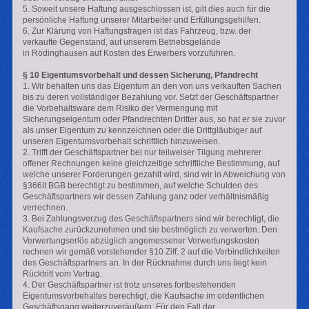
5. Soweit unsere Haftung ausgeschlossen ist, gilt dies auch für die
persönliche Haftung unserer Mitarbeiter und Erfüllungsgehilfen.
6. Zur Klärung von Haftungsfragen ist das Fahrzeug, bzw. der
verkaufte Gegenstand, auf unserem Betriebsgelände
in Rödinghausen auf Kosten des Erwerbers vorzuführen.
§ 10 Eigentumsvorbehalt und dessen Sicherung, Pfandrecht
1. Wir behalten uns das Eigentum an den von uns verkauften Sachen
bis zu deren vollständiger Bezahlung vor. Setzt der Geschäftspartner
die Vorbehaltsware dem Risiko der Vermengung mit
Sicherungseigentum oder Pfandrechten Dritter aus, so hat er sie zuvor
als unser Eigentum zu kennzeichnen oder die Drittgläubiger auf
unseren Eigentumsvorbehalt schriftlich hinzuweisen.
2. Trifft der Geschäftspartner bei nur teilweiser Tilgung mehrerer
offener Rechnungen keine gleichzeitige schriftliche Bestimmung, auf
welche unserer Forderungen gezahlt wird, sind wir in Abweichung von
§366II BGB berechtigt zu bestimmen, auf welche Schulden des
Geschäftspartners wir dessen Zahlung ganz oder verhältnismäßig
verrechnen.
3. Bei Zahlungsverzug des Geschäftspartners sind wir berechtigt, die
Kaufsache zurückzunehmen und sie bestmöglich zu verwerten. Den
Verwertungserlös abzüglich angemessener Verwertungskosten
rechnen wir gemäß vorstehender §10 Ziff. 2 auf die Verbindlichkeiten
des Geschäftspartners an. In der Rücknahme durch uns liegt kein
Rücktritt vom Vertrag.
4. Der Geschäftspartner ist trotz unseres fortbestehenden
Eigentumsvorbehaltes berechtigt, die Kaufsache im ordentlichen
Geschäftsgang weiterzuveräußern. Für den Fall der