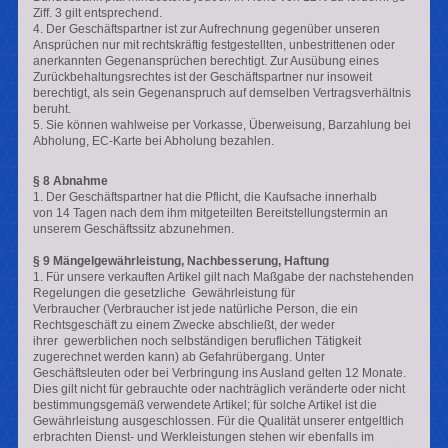
Ziff. 3 gilt entsprechend.
4. Der Geschäftspartner ist zur Aufrechnung gegenüber unseren
Ansprüchen nur mit rechtskräftig festgestellten, unbestrittenen oder
anerkannten Gegenansprüchen berechtigt. Zur Ausübung eines
Zurückbehaltungsrechtes ist der Geschäftspartner nur insoweit
berechtigt, als sein Gegenanspruch auf demselben Vertragsverhältnis
beruht.
5. Sie können wahlweise per Vorkasse, Überweisung, Barzahlung bei
Abholung, EC-Karte bei Abholung bezahlen.
§ 8 Abnahme
1. Der Geschäftspartner hat die Pflicht, die Kaufsache innerhalb
von 14 Tagen nach dem ihm mitgeteilten Bereitstellungstermin an
unserem Geschäftssitz abzunehmen.
§ 9 Mängelgewährleistung, Nachbesserung, Haftung
1. Für unsere verkauften Artikel gilt nach Maßgabe der nachstehenden
Regelungen die gesetzliche Gewährleistung für
Verbraucher
(Verbraucher ist jede natürliche Person, die ein
Rechtsgeschäft zu einem Zwecke abschließt, der weder
ihrer
gewerblichen noch selbständigen beruflichen Tätigkeit
zugerechnet werden kann)
ab Gefahrübergang. Unter
Geschäftsleuten oder bei Verbringung ins Ausland gelten 12 Monate.
Dies gilt nicht für gebrauchte oder nachträglich veränderte oder nicht
bestimmungsgemäß verwendete Artikel; für solche Artikel ist die
Gewährleistung ausgeschlossen. Für die Qualität unserer entgeltlich
erbrachten Dienst- und Werkleistungen stehen wir ebenfalls im