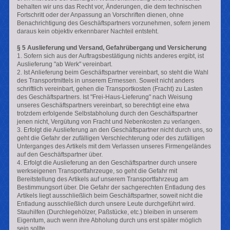
behalten wir uns das Recht vor, Änderungen, die dem technischen
Fortschritt oder der Anpassung an Vorschriften dienen, ohne
Benachrichtigung des Geschäftspartners vorzunehmen, sofern jenem
daraus kein objektiv erkennbarer Nachteil entsteht.
§ 5 Auslieferung und Versand, Gefahrübergang und Versicherung
1. Sofern sich aus der Auftragsbestätigung nichts anderes ergibt, ist
Auslieferung "ab Werk" vereinbart.
2. Ist Anlieferung beim Geschäftspartner vereinbart, so steht die Wahl
des Transportmittels in unserem Ermessen. Soweit nicht anders
schriftlich vereinbart, gehen die Transportkosten (Fracht) zu Lasten
des Geschäftspartners. Ist "Frei-Haus-Lieferung" nach Weisung
unseres Geschäftspartners vereinbart, so berechtigt eine etwa
trotzdem erfolgende Selbstabholung durch den Geschäftspartner
jenen nicht, Vergütung von Fracht und Nebenkosten zu verlangen.
3. Erfolgt die Auslieferung an den Geschäftspartner nicht durch uns, so
geht die Gefahr der zufälligen Verschlechterung oder des zufälligen
Unterganges des Artikels mit dem Verlassen unseres Firmengeländes
auf den Geschäftspartner über.
4. Erfolgt die Auslieferung an den Geschäftspartner durch unsere
werkseigenen Transportfahrzeuge, so geht die Gefahr mit
Bereitstellung des Artikels auf unserem Transportfahrzeug am
Bestimmungsort über. Die Gefahr der sachgerechten Entladung des
Artikels liegt ausschließlich beim Geschäftspartner, soweit nicht die
Entladung ausschließlich durch unsere Leute durchgeführt wird.
Stauhilfen (Durchlegehölzer, Paßstücke, etc.) bleiben in unserem
Eigentum, auch wenn ihre Abholung durch uns erst später möglich
sein sollte.